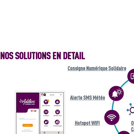
NOS SOLUTIONS EN DETAIL
Consigne Numérique Solidaire
Alerte SMS Météo
Hotspot WIFI
O
C