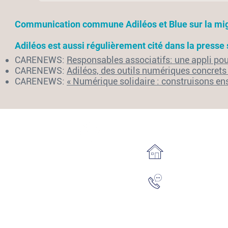
Communication commune Adiléos et Blue sur la mi
Adiléos est aussi régulièrement cité dans la presse
CARENEWS:
Responsables associatifs: une appli po
CARENEWS:
Adiléos, des outils numériques concrets
CARENEWS:
« Numérique solidaire : construisons en
Nous contacter:
Réseaux sociaux
Adiléos
103 Bis rue du Po
92100 Boulogne Bil
Notre Brochure
Notre équipe s
Site supervisé p